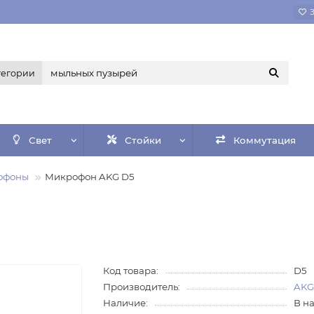
тегории
Свет
Стойки
Коммутация
офоны
Микрофон AKG D5
Код товара:
D5
Производитель:
AK
Наличие:
В н