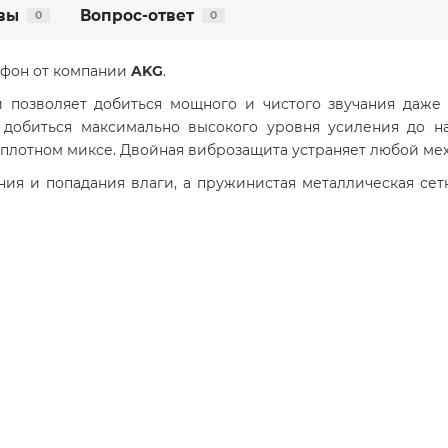
вы
Вопрос-ответ
0
0
фон от компании
AKG
.
и позволяет добиться мощного и чистого звучания даже
 добиться максимально высокого уровня усиления до на
 плотном миксе. Двойная виброзащита устраняет любой ме
ния и попадания влаги, а пружинистая металлическая сет