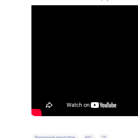
Вокальный микрофон
AKG
D5