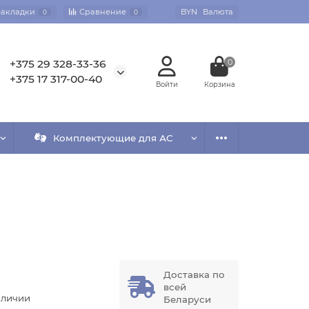
Закладки
Сравнение
BYN
Валюта
0
0
+375 29 328-33-36
0
+375 17 317-00-40
Комплектующие для АС
Доставка по
G
всей
аличии
Беларуси