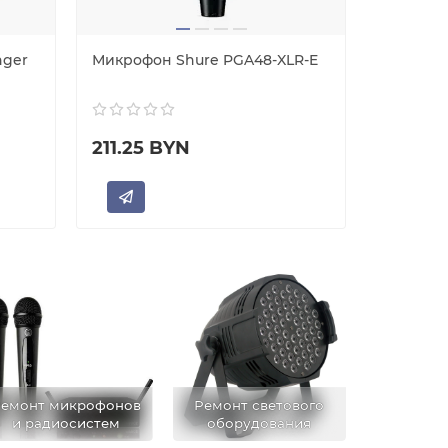
nger
Микрофон Shure PGA48-XLR-E
Микрофо
211.25 BYN
351.00
В ко
емонт микрофонов
Ремонт светового
и радиосистем
оборудования