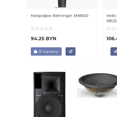
58A
Микрофон Behringer XM8500
Кейс
RB23
94.25 BYN
106
В корзину
Ремонт динамико