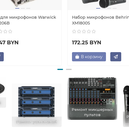
 для микрофонов Warwick
Набор микрофонов Behri
206B
XM1800S
.47 BYN
172.25 BYN
В корзину
в
Ремонт микшерных
пультов
Р
Ремонт усилителей