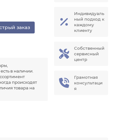
Индивидуаль
ный подход к
каждому
стрый заказ
клиенту
Собственный
сервисный
центр
ары,
есть в наличии.
ссортимент
Грамотная
иногда происходят
консультаци
аличия товара на
я
.