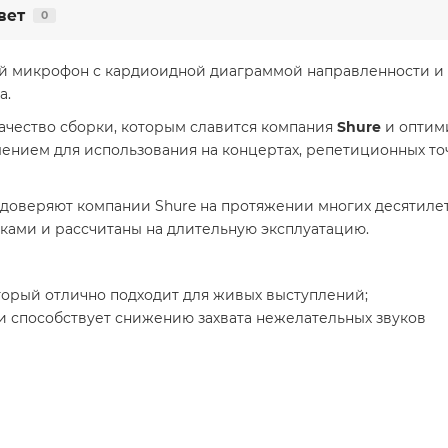
вет
0
 микрофон с кардиоидной диаграммой направленности и ча
а.
чество сборки, которым славится компания
Shure
и оптими
нием для использования на концертах, репетиционных точ
доверяют компании Shure на протяжении многих десятилети
ами и рассчитаны на длительную эксплуатацию.
орый отлично подходит для живых выступлений;
 способствует снижению захвата нежелательных звуков