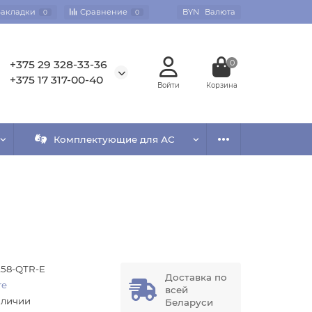
Закладки
Сравнение
BYN
Валюта
0
0
+375 29 328-33-36
0
+375 17 317-00-40
Комплектующие для АС
58-QTR-E
Доставка по
re
всей
аличии
Беларуси