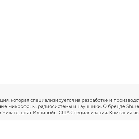
ация, которая специализируется на разработке и производ
ые микрофоны, радиосистемы и наушники. О бренде ShureС
в Чикаго, штат Иллинойс, США.Специализация: Компания явл