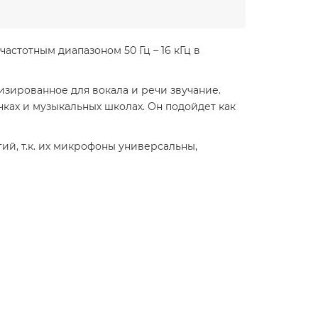
стотным диапазоном 50 Гц – 16 кГц в
зированное для вокала и речи звучание.
ках и музыкальных школах. Он подойдет как
й, т.к. их микрофоны универсальны,