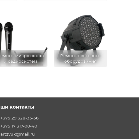
емонт микрофонов
Ремонт светового
и радиосистем
оборудования
ши контакты
+375 29 328-33-36
+375 17 317-00-40
artzvuk@mail.ru