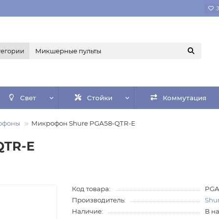
тегории
Свет
Стойки
Коммутация
офоны
Микрофон Shure PGA58-QTR-E
QTR-E
Код товара:
PGA
Производитель:
Shu
Наличие:
В н