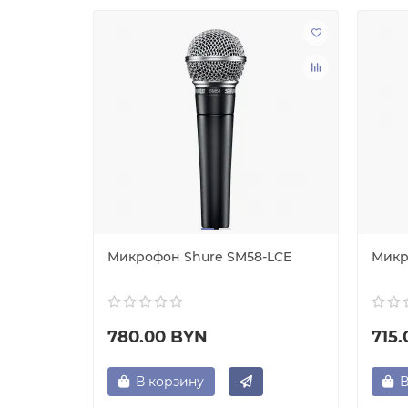
Микрофон Shure SM58-LCE
Микр
780.00 BYN
715
В корзину
В