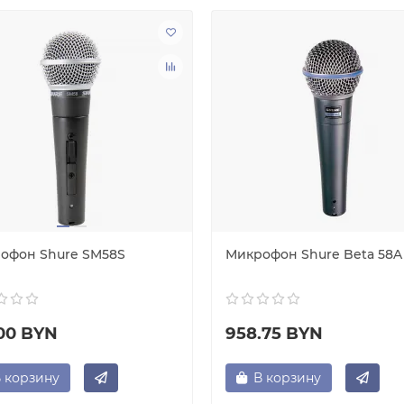
офон Shure SM58S
Микрофон Shure Beta 58A
.00 BYN
958.75 BYN
 корзину
В корзину