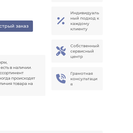
Индивидуаль
ный подход к
каждому
стрый заказ
клиенту
Собственный
сервисный
центр
ары,
есть в наличии.
ссортимент
Грамотная
иногда происходят
консультаци
аличия товара на
я
.