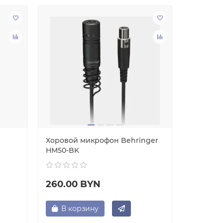
Хоровой микрофон Behringer
Хоровой
HM50-BK
HM50
260.00 BYN
208.00
В корзину
В ко