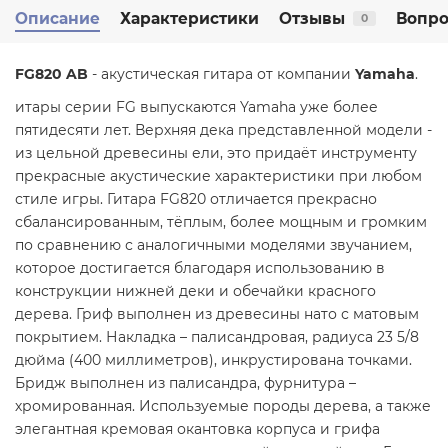
Описание
Характеристики
Отзывы
Вопро
0
FG820 AB
- акустическая гитара от компании
Yamaha
.
итары серии FG выпускаются Yamaha уже более
пятидесяти лет. Верхняя дека представленной модели -
из цельной древесины ели, это придаёт инструменту
прекрасные акустические характеристики при любом
стиле игры. Гитара FG820 отличается прекрасно
сбалансированным, тёплым, более мощным и громким
по сравнению с аналогичными моделями звучанием,
которое достигается благодаря использованию в
конструкции нижней деки и обечайки красного
дерева. Гриф выполнен из древесины нато с матовым
покрытием. Накладка – палисандровая, радиуса 23 5/8
дюйма (400 миллиметров), инкрустирована точками.
Бридж выполнен из палисандра, фурнитура –
хромированная. Используемые породы дерева, а также
элегантная кремовая окантовка корпуса и грифа