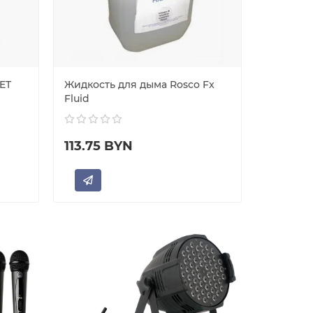
ET
Жидкость для дыма Rosco Fx
Жидкост
Fluid
Regular D
113.75 BYN
104.00