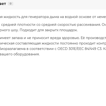
вет
0
я жидкость для генератора дыма на водной основе от не
редней плотности со средней скоростью рассеивания. Она
рного шоу. Подходит для закрытх площадок.
имеет запаха и не приносит вреда здоровью. Её производс
ическая составляющая жидкости постоянно проходит контр
оразлагаема в соответствии с OECD 301E/EEC 84/449 C3. 
 вашего оборудования.