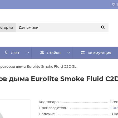
тегории
Свет
Стойки
Коммутация
раторов дыма Eurolite Smoke Fluid C2D 5L
в дыма Eurolite Smoke Fluid C2D
Код товара:
Smo
Производитель:
Euro
Наличие:
В н