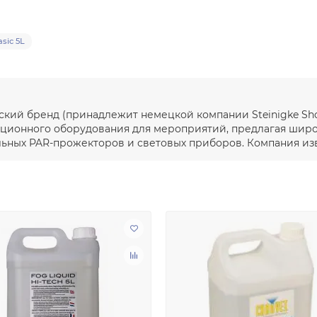
sic 5L
ейский бренд (принадлежит немецкой компании Steinigke S
ационного оборудования для мероприятий, предлагая широ
ьных PAR-прожекторов и световых приборов. Компания изв