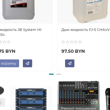
жидкость JB System Hi-
Дым жидкость FJ-5 CHAUV
 5л.
.75 BYN
97.50 BYN
 корзину
в
Ремонт микшерных