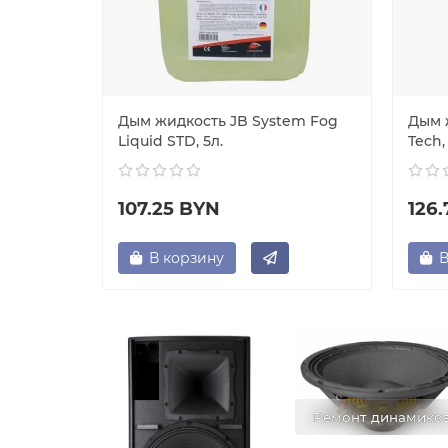
ора
Дым жидкость JB System Fog
Дым 
r fluid
Liquid STD, 5л.
Tech,
107.25 BYN
126
В корзину
В
Ремонт динамико