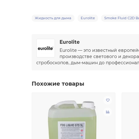
Жидкость для дыма
Eurolite
Smoke Fluid C2D Ba
Eurolite
Eurolite — это известный европ
производстве светового и декор
стробоскопов, дым-машин до профессионал
Похожие товары