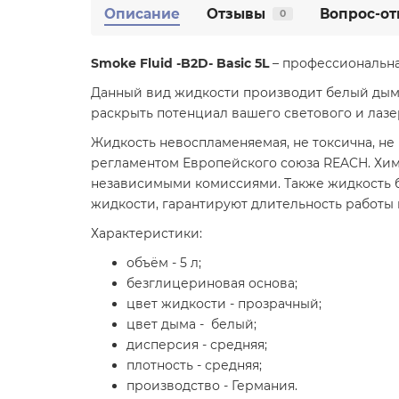
Описание
Отзывы
Вопрос-от
0
Smoke Fluid -B2D- Basic 5L
– профессиональна
Данный вид жидкости производит белый дым с
раскрыть потенциал вашего светового и лазе
Жидкость невоспламеняемая, не токсична, не 
регламентом Европейского союза REACH. Хим
независимыми комиссиями. Также жидкость би
жидкости, гарантируют длительность работы
Характеристики:
объём - 5 л;
безглицериновая основа;
цвет жидкости - прозрачный;
цвет дыма - белый;
дисперсия - средняя;
плотность - средняя;
производство - Германия.