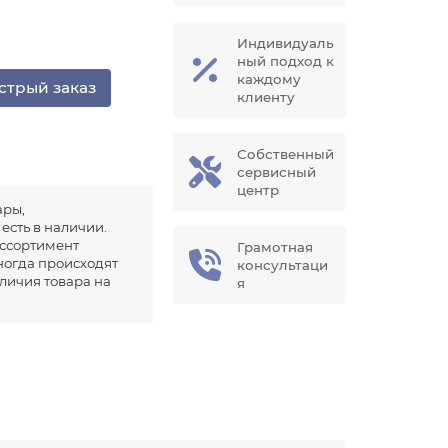
Индивидуаль
ный подход к
каждому
стрый заказ
клиенту
Собственный
сервисный
центр
ары,
есть в наличии.
ссортимент
Грамотная
иногда происходят
консультаци
аличия товара на
я
.