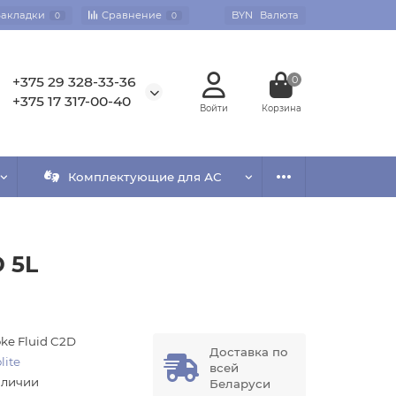
Закладки
Сравнение
BYN
Валюта
0
0
+375 29 328-33-36
0
+375 17 317-00-40
Комплектующие для АС
 5L
ke Fluid C2D
Доставка по
lite
всей
аличии
Беларуси