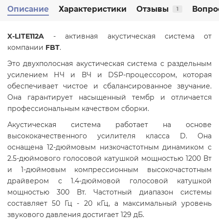
Описание
Характеристики
Отзывы
Вопро
1
X-LITE112A
- активная акустическая система от
компании
FBT
.
Это двухполосная акустическая система с раздельным
усилением НЧ и ВЧ и DSP-процессором, которая
обеспечивает чистое и сбалансированное звучание.
Она гарантирует насыщенный тембр и отличается
профессиональным качеством сборки.
Акустическая система работает на основе
высококачественного усилителя класса D. Она
оснащена 12-дюймовым низкочастотным динамиком с
2.5-дюймового голосовой катушкой мощностью 1200 Вт
и 1-дюймовым компрессионным высокочастотным
драйвером с 1.4-дюймовой голосовой катушкой
мощностью 300 Вт. Частотный диапазон системы
составляет 50 Гц - 20 кГц, а максимальный уровень
звукового давления достигает 129 дБ.