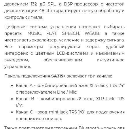
давлением 132 дБ SPL, а DSP-процессор с частотой
дискретизации 48 кГц гарантирует точную обработку и
контроль сигнала.
Цифровая система управления позволяет выбирать
пресеты MUSIC, FLAT, SPEECH, W/SUB, а также
настраивать эквалайзер, усиление и задержку сигнала.
Все параметры регулируются через удобный
интерфейс с цветным LCD-дисплеем и нажимаемым
энкодером, обеспечивающим интуитивное
управление.
Панель подключения
SA315+
включает три канала:
Канал A - комбинированный вход XLR-Jack TRS 1/4"
с переключателем Line / Mic;
Канал B - комбинированный вход XLR-Jack TRS
1/4";
Канал C - вход mini-jack TRS 1/8" для подключения
внешних источников.
Также предусмотрен встроенный Bluetooth-модуль для