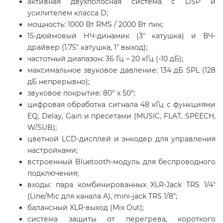
активная двухполосная система с DSP и
усилителем класса D;
мощность: 1000 Вт RMS / 2000 Вт пик;
15-дюймовый НЧ-динамик (3" катушка) и ВЧ-
драйвер (1.75" катушка, 1" выход);
частотный диапазон: 36 Гц – 20 кГц (-10 дБ);
максимальное звуковое давление: 134 дБ SPL (128
дБ непрерывно);
звуковое покрытие: 80° х 50°;
цифровая обработка сигнала 48 кГц с функциями
EQ, Delay, Gain и пресетами (MUSIC, FLAT, SPEECH,
W/SUB);
цветной LCD-дисплей и энкодер для управления
настройками;
встроенный Bluetooth-модуль для беспроводного
подключения;
входы: пара комбинированных XLR-Jack TRS 1/4"
(Line/Mic для канала А), mini-jack TRS 1/8";
балансный XLR-выход (Mix Out);
система защиты от перегрева, короткого