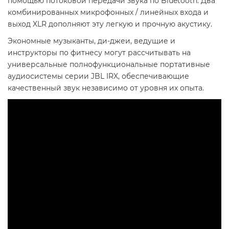
помощью потоковой передачи звука по Bluetooth. Два
комбинированных микрофонных / линейных входа и
выход XLR дополняют эту легкую и прочную акустику.
Экономные музыканты, ди-джеи, ведущие и
инструкторы по фитнесу могут рассчитывать на
универсальные полнофункциональные портативные
аудиосистемы серии JBL IRX, обеспечивающие
качественный звук независимо от уровня их опыта.