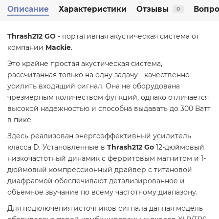
Описание
Характеристики
Отзывы
Вопро
0
Thrash212 GO
- портативная акустическая система от
компании
Mackie
.
Это крайне простая акустическая система,
рассчитанная только на одну задачу - качественно
усилить входящий сигнал. Она не оборудована
чрезмерным количеством функций, однако отличается
высокой надежностью и способна выдавать до 300 Ватт
в пике.
Здесь реализован энергоэффективный усилитель
класса D. Установленные в
Thrash212 Go
12-дюймовый
низкочастотный динамик с ферритовым магнитом и 1-
дюймовый компрессионный драйвер с титановой
диафрагмой обеспечивают детализированное и
объемное звучание по всему частотному диапазону.
Для подключения источников сигнала данная модель