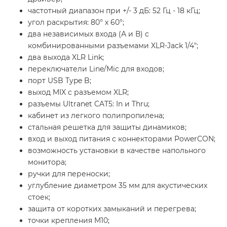
частотный диапазон при +/- 3 дБ: 52 Гц - 18 кГц;
угол раскрытия: 80° х 60°;
два независимых входа (А и В) с
комбинированными разъемами XLR-Jack 1/4";
два выхода XLR Link;
переключатели Line/Mic для входов;
порт USB Type B;
выход MIX с разъемом XLR;
разъемы Ultranet CAT5: In и Thru;
кабинет из легкого полипропилена;
стальная решетка для защиты динамиков;
вход и выход питания с коннекторами PowerCON;
возможность установки в качестве напольного
монитора;
ручки для переноски;
углубление диаметром 35 мм для акустических
стоек;
защита от коротких замыканий и перегрева;
точки крепления M10;