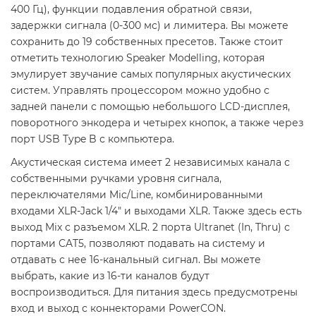
400 Гц), функции подавления обратной связи,
задержки сигнала (0-300 мс) и лимитера. Вы можете
сохранить до 19 собственных пресетов. Также стоит
отметить технологию Speaker Modelling, которая
эмулирует звучание самых популярных акустических
систем. Управлять процессором можно удобно с
задней панели с помощью небольшого LCD-дисплея,
поворотного энкодера и четырех кнопок, а также через
порт USB Type B с компьютера.
Акустическая система имеет 2 независимых канала с
собственными ручками уровня сигнала,
переключателями Mic/Line, комбинированными
входами XLR-Jack 1/4" и выходами XLR. Также здесь есть
выход Mix с разъемом XLR. 2 порта Ultranet (In, Thru) с
портами CAT5, позволяют подавать на систему и
отдавать с нее 16-канальный сигнал. Вы можете
выбрать, какие из 16-ти каналов будут
воспроизводиться. Для питания здесь предусмотрены
вход и выход с коннекторами PowerCON.