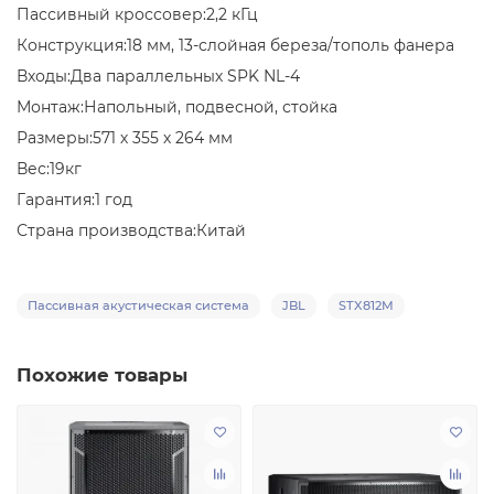
Пассивный кроссовер:
2,2 кГц
Конструкция:
18 мм, 13-слойная береза/тополь фанера
Входы:
Два параллельных SPK NL-4
Монтаж:
Напольный, подвесной, стойка
Размеры:
571 х 355 х 264 мм
Вес:
19кг
Гарантия:
1 год
Страна производства:
Китай
Пассивная акустическая система
JBL
STX812M
Похожие товары