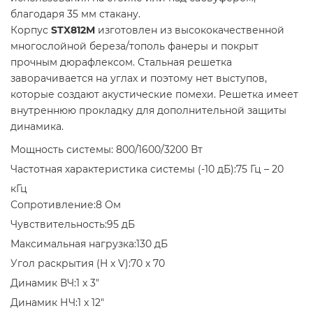
благодаря 35 мм стакану.
Корпус
STX812M
изготовлен из высококачественной
многослойной береза/тополь фанеры и покрыт
прочным дюрафлексом. Стальная решетка
заворачивается на углах и поэтому нет выступов,
которые создают акустические помехи. Решетка имеет
внутреннюю прокладку для дополнительной защиты
динамика.
Мощность системы:
800/1600/3200 Вт
Частотная характеристика системы (-10 дБ):
75 Гц – 20
кГц
Сопротивление:
8 Ом
Чувствительность:
95 дБ
Максимальная нагрузка:
130 дБ
Угол раскрытия (H x V):
70 х 70
Динамик ВЧ:
1 x 3"
Динамик НЧ:
1 x 12"