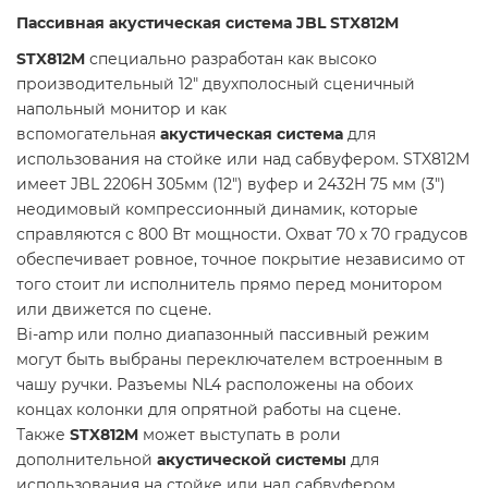
Пассивная акустическая система JBL STX812M
STX812M
специально разработан как высоко
производительный 12" двухполосный сценичный
напольный монитор и как
вспомогательная
акустическая система
для
использования на стойке или над сабвуфером. STX812M
имеет JBL 2206H 305мм (12") вуфер и 2432H 75 мм (3")
неодимовый компрессионный динамик, которые
справляются с 800 Вт мощности. Охват 70 х 70 градусов
обеспечивает ровное, точное покрытие независимо от
того стоит ли исполнитель прямо перед монитором
или движется по сцене.
Bi-amp или полно диапазонный пассивный режим
могут быть выбраны переключателем встроенным в
чашу ручки. Разъемы NL4 расположены на обоих
концах колонки для опрятной работы на сцене.
Также
STX812M
может выступать в роли
дополнительной
акустической системы
для
использования на стойке или над сабвуфером,