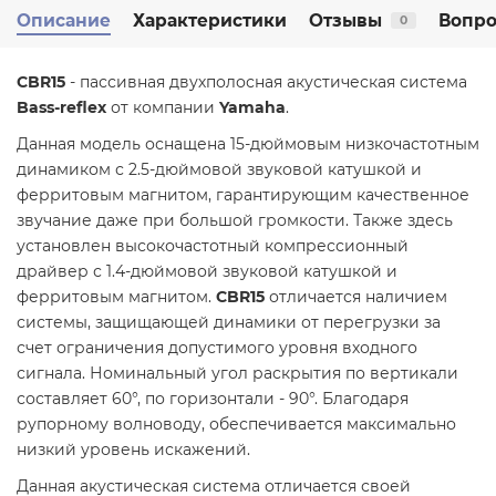
Описание
Характеристики
Отзывы
Вопро
0
CBR15
- пассивная двухполосная акустическая система
Bass-reflex
от компании
Yamaha
.
Данная модель оснащена 15-дюймовым низкочастотным
динамиком с 2.5-дюймовой звуковой катушкой и
ферритовым магнитом, гарантирующим качественное
звучание даже при большой громкости. Также здесь
установлен высокочастотный компрессионный
драйвер с 1.4-дюймовой звуковой катушкой и
ферритовым магнитом.
CBR15
отличается наличием
системы, защищающей динамики от перегрузки за
счет ограничения допустимого уровня входного
сигнала. Номинальный угол раскрытия по вертикали
составляет 60°, по горизонтали - 90°. Благодаря
рупорному волноводу, обеспечивается максимально
низкий уровень искажений.
Данная акустическая система отличается своей