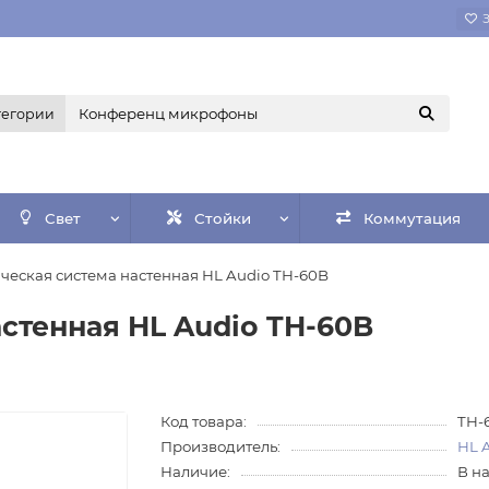
тегории
Свет
Стойки
Коммутация
ческая система настенная HL Audio TH-60B
стенная HL Audio TH-60B
Код товара:
TH-
Производитель:
HL 
Наличие:
В н