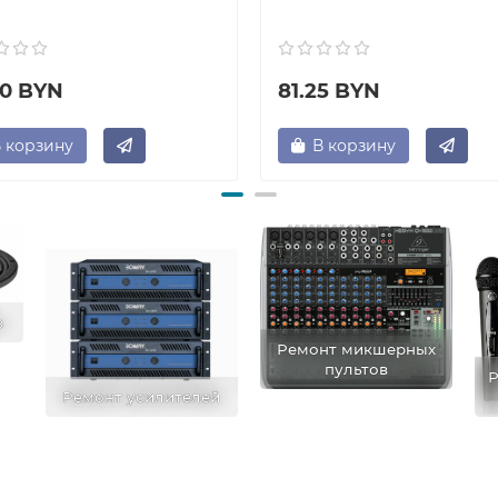
50 BYN
81.25 BYN
 корзину
В корзину
в
Ремонт микшерных
пультов
Р
Ремонт усилителей