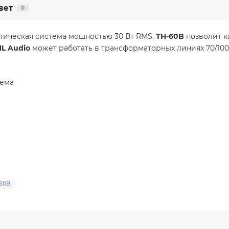
вет
0
стическая система мощностью 30 Вт RMS.
ТН-60B
позволит ка
HL Audio
может работать в трансформаторных линиях 70/100
тема
60B