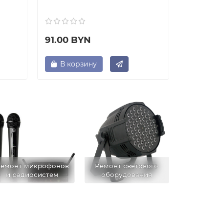
91.00 BYN
84.50 
В корзину
В ко
емонт микрофонов
Ремонт светового
и радиосистем
оборудования