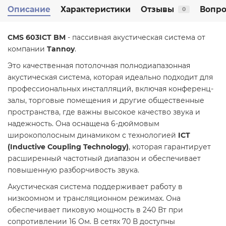
Описание
Характеристики
Отзывы
Вопро
0
CMS 603ICT BM
- пассивная акустическая система от
компании
Tannoy
.
Это качественная потолочная полнодиапазонная
акустическая система, которая идеально подходит для
профессиональных инсталляций, включая конференц-
залы, торговые помещения и другие общественные
пространства, где важны высокое качество звука и
надежность. Она оснащена 6-дюймовым
широкополосным динамиком с технологией
ICT
(Inductive Coupling Technology)
, которая гарантирует
расширенный частотный диапазон и обеспечивает
повышенную разборчивость звука.
Акустическая система поддерживает работу в
низкоомном и трансляционном режимах. Она
обеспечивает пиковую мощность в 240 Вт при
сопротивлении 16 Ом. В сетях 70 В доступны