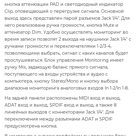
кнопка аттенюации PAD и светодиодный индикатор
Clip, оповещающий о перегрузке сигнала. Основной
выход здесь представлен парой разъемов Jack 1/4". Для
него реализована ручка громкости, кнопка Mute и
аттенюатор Dim. Удобно осуществлять мониторинг во
время записи позволят 2 выхода на наушники Jack 1/4" с
ручками громкости и переключателями 1-2/3-4,
позволяющими выбрать, сигнал с каких каналов будет
прослушиваться. Блок управления Monitoring имеет
ручку Mix, задающую баланс прямого сигнала,
поступающего на входы устройства и аудио с
компьютера, кнопку Stereo/Mono и кнопку выбора
диапазона мониторинга аналоговых входов In 1-2/In 1-8.
На задней панели расположены MIDI вход и выход,
ADAT вход и выход, SPDIF вход и выход, а также 8
линейных выходов с коннекторами Jack 1/4". Для
переключения между разъемами ADAT и SPDIF
предусмотрена кнопка.
В комплекте с аудиоинтерфейсом вы получаете блок