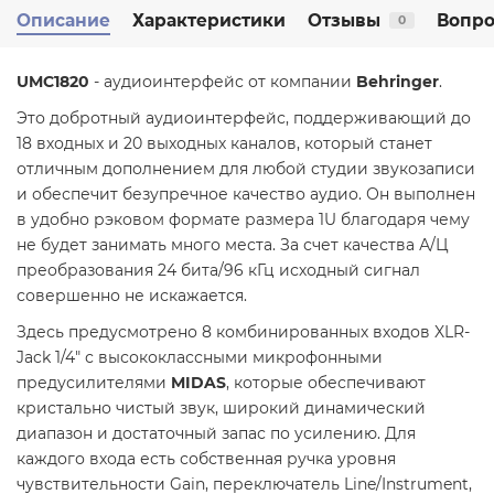
Описание
Характеристики
Отзывы
Вопро
0
UMC1820
- аудиоинтерфейс от компании
Behringer
.
Это добротный аудиоинтерфейс, поддерживающий до
18 входных и 20 выходных каналов, который станет
отличным дополнением для любой студии звукозаписи
и обеспечит безупречное качество аудио. Он выполнен
в удобно рэковом формате размера 1U благодаря чему
не будет занимать много места. За счет качества А/Ц
преобразования 24 бита/96 кГц исходный сигнал
совершенно не искажается.
Здесь предусмотрено 8 комбинированных входов XLR-
Jack 1/4" с высококлассными микрофонными
предусилителями
MIDAS
, которые обеспечивают
кристально чистый звук, широкий динамический
диапазон и достаточный запас по усилению. Для
каждого входа есть собственная ручка уровня
чувствительности Gain, переключатель Line/Instrument,