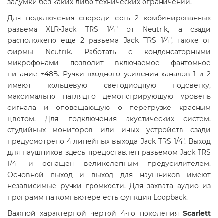
задумки без каких-либо технических ограничений.
Для подключения спереди есть 2 комбинированных
разъема XLR-Jack TRS 1/4" от Neutrik, а сзади
расположено еще 2 разъема Jack TRS 1/4", также от
фирмы Neutrik. Работать с конденсаторными
микрофонами позволит включаемое фантомное
питание +48В. Ручки входного усиления каналов 1 и 2
имеют кольцевую светодиодную подсветку,
максимально наглядно демонстрирующую уровень
сигнала и оповещающую о перегрузке красным
цветом. Для подключения акустических систем,
студийных мониторов или иных устройств сзади
предусмотрено 4 линейных выхода Jack TRS 1/4". Выход
для наушников здесь предоставлен разъемом Jack TRS
1/4" и оснащен великолепным предусилителем.
Основной выход и выход для наушников имеют
независимые ручки громкости. Для захвата аудио из
программ на компьютере есть функция Loopback.
Важной характерной чертой 4-го поколения
Scarlett