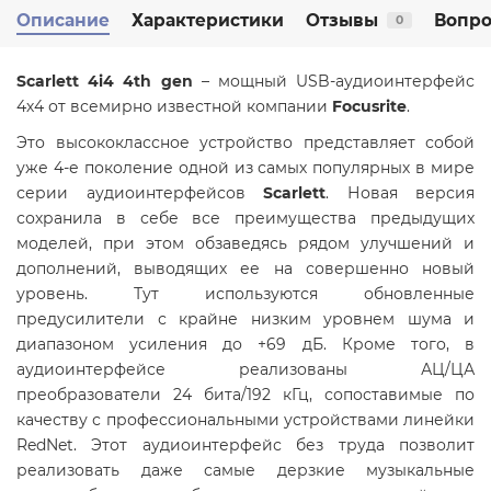
Описание
Характеристики
Отзывы
Вопро
0
Scarlett 4i4 4th gen
– мощный USB-аудиоинтерфейс
4х4 от всемирно известной компании
Focusrite
.
Это высококлассное устройство представляет собой
уже 4-е поколение одной из самых популярных в мире
серии аудиоинтерфейсов
Scarlett
. Новая версия
сохранила в себе все преимущества предыдущих
моделей, при этом обзаведясь рядом улучшений и
дополнений, выводящих ее на совершенно новый
уровень. Тут используются обновленные
предусилители с крайне низким уровнем шума и
диапазоном усиления до +69 дБ. Кроме того, в
аудиоинтерфейсе реализованы АЦ/ЦА
преобразователи 24 бита/192 кГц, сопоставимые по
качеству с профессиональными устройствами линейки
RedNet. Этот аудиоинтерфейс без труда позволит
реализовать даже самые дерзкие музыкальные