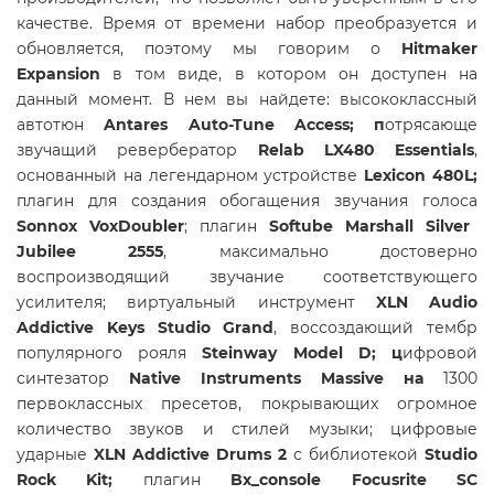
качестве. Время от времени набор преобразуется и
обновляется, поэтому мы говорим о
Hitmaker
Expansion
в том виде, в котором он доступен на
данный момент. В нем вы найдете: высококлассный
автотюн
Antares Auto-Tune Access; п
отрясающе
звучащий ревербератор
Relab LX480 Essentials
,
основанный на легендарном устройстве
Lexicon 480L;
плагин для создания обогащения звучания голоса
Sonnox VoxDoubler
; плагин
Softube Marshall Silver
Jubilee 2555
, максимально достоверно
воспроизводящий звучание соответствующего
усилителя; виртуальный инструмент
XLN Audio
Addictive Keys Studio Grand
, воссоздающий тембр
популярного рояля
Steinway Model D; ц
ифровой
синтезатор
Native Instruments Massive на
1300
первоклассных пресетов, покрывающих огромное
количество звуков и стилей музыки; цифровые
ударные
XLN Addictive Drums 2
с библиотекой
Studio
Rock Kit;
плагин
Bx_console Focusrite SC