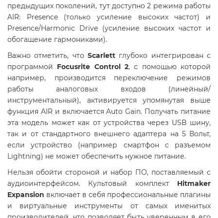
предыдущих поколений, тут доступно 2 режима работы
AIR: Presence (только усиление высоких частот) и
Presence/Harmonic Drive (усиление высоких частот и
обогащение гармониками).
Важно отметить, что
Scarlett
глубоко интегрирован с
программой
Focusrite Control 2
, с помощью которой
например, производится переключение режимов
работы аналоговых входов (линейный/
инструментальный), активируется упомянутая выше
функция AIR и включается Auto Gain. Получать питание
эта модель может как от устройства через USB шину,
так и от стандартного внешнего адаптера на 5 Вольт,
если устройство (например смартфон с разъемом
Lightning) не может обеспечить нужное питание.
Нельзя обойти стороной и набор ПО, поставляемый с
аудиоинтерфейсом. Культовый комплект
Hitmaker
Expansion
включает в себя профессиональные плагины
и виртуальные инструменты от самых именитых
производителей, что позволяет быть уверенным в его