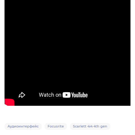
Аудиоинтерфейс
Focusrite
Scarlett 4i4 4th gen