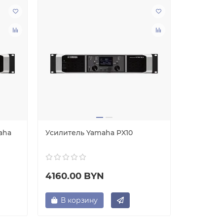
aha
Усилитель Yamaha PX10
Усилите
4160.00 BYN
2600.
В корзину
В ко