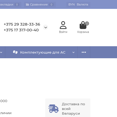
Закладки
Сравнение
BYN
Валюта
0
0
+375 29 328-33-36
0
+375 17 317-00-40
Комплектующие для АС
2000
Доставка по
всей
аличии
Беларуси