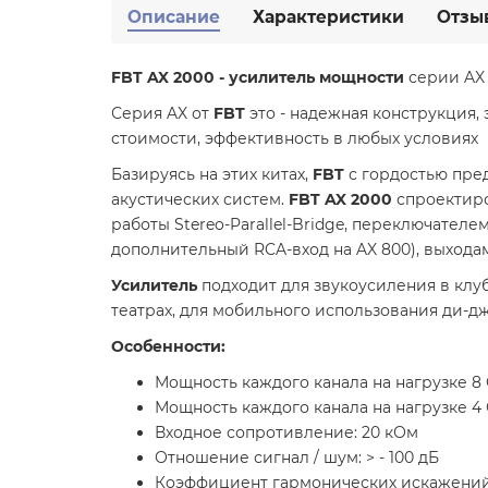
Описание
Характеристики
Отзы
FBT AX 2000 -
усилитель мощности
серии AX
Серия AX от
FBT
это - надежная конструкция,
стоимости, эффективность в любых условиях
Базируясь на этих китах,
FBT
с гордостью пре
акустических систем.
FBT AX 2000
спроектиро
работы Stereo-Parallel-Bridge, переключателем
дополнительный RCA-вход на AX 800), выходам
Усилитель
подходит для звукоусиления в клуб
театрах, для мобильного использования ди-дж
Особенности:
Мощность каждого канала на нагрузке 8
Мощность каждого канала на нагрузке 4
Входное сопротивление: 20 кОм
Отношение сигнал / шум: > - 100 дБ
Коэффициент гармонических искажений (1