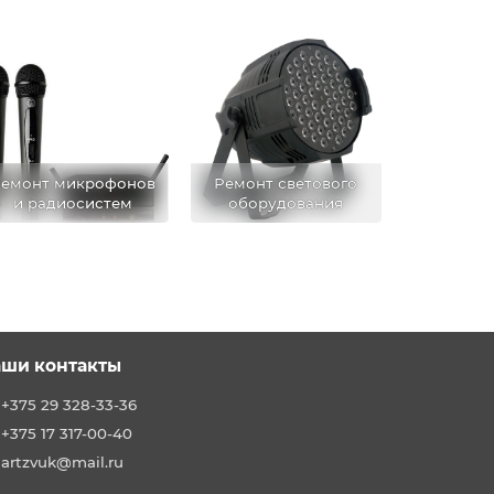
емонт микрофонов
Ремонт светового
и радиосистем
оборудования
ши контакты
+375 29 328-33-36
+375 17 317-00-40
artzvuk@mail.ru