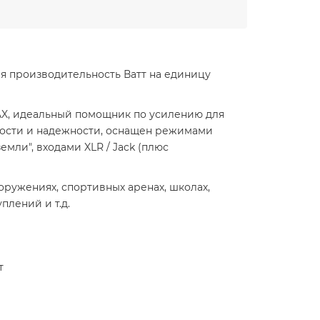
ая производительность Ватт на единицу
AX, идеальный помощник по усилению для
ности и надежности, оснащен режимами
емли", входами XLR / Jack (плюс
ооружениях, спортивных аренах, школах,
плений и т.д.
т