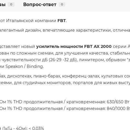
вы
Вопрос-ответ
0
0
 от Итальянской компании
FBT
.
 элегантный дизайн, впечатляющие характеристики, отличн
дставляет новый
усилитель мощности
FBT AX 2000
серии 
ван по сложным схемам, для улучшения качества, стабиль
 чувствительности дБ (26-29 -32 дБ), лимитером, обрывом "з
и Speakon / Binding.
ах, дискотеках, пиано-барах, конференц-залах, культовых с
еями, для студийных мониторов, порталов для живых высту
 Ом 1% THD продолжительная / кратковременная: 630/650 Вт
 Ом 1% THD продолжительная / кратковременная: 840/1000 В
кГц - 4Ом): < 0,03%