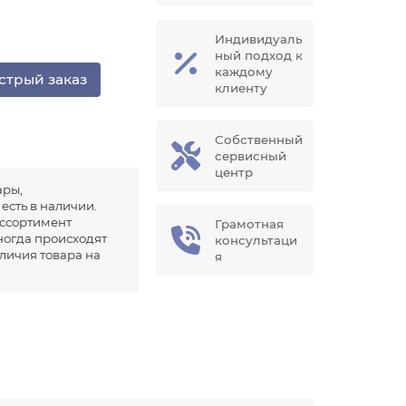
Индивидуаль
ный подход к
каждому
стрый заказ
клиенту
Собственный
сервисный
центр
ары,
есть в наличии.
ссортимент
Грамотная
иногда происходят
консультаци
аличия товара на
я
.