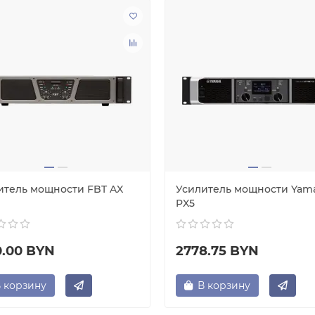
итель мощности FBT AX
Усилитель мощности Yam
PX5
0.00 BYN
2778.75 BYN
 корзину
В корзину