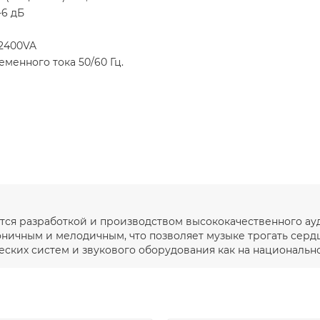
-6 дБ
2400VA
еменного тока 50/60 Гц.
ется разработкой и производством высококачественного а
моничным и мелодичным, что позволяет музыке трогать серд
ких систем и звукового оборудования как на национальном