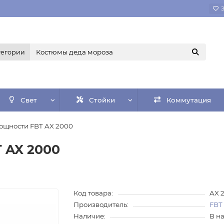
тегории
Свет
Стойки
Коммутация
ощности FBT AX 2000
 AX 2000
Код товара:
AX 
Производитель:
FBT
Наличие:
В н