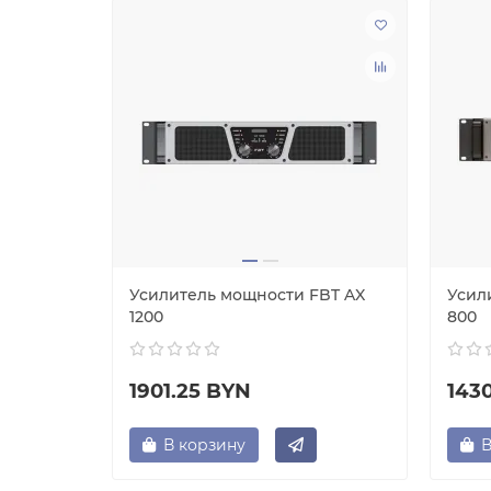
000S
Усилитель мощности FBT AX
Усил
1200
800
1901.25 BYN
143
В корзину
В