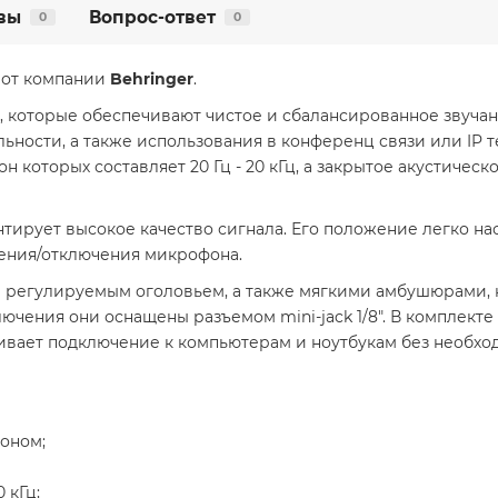
вы
Вопрос-ответ
0
0
 от компании
Behringer
.
 которые обеспечивают чистое и сбалансированное звучан
ности, а также использования в конференц связи или IP т
 которых составляет 20 Гц - 20 кГц, а закрытое акустиче
рует высокое качество сигнала. Его положение легко нас
ения/отключения микрофона.
 регулируемым оголовьем, а также мягкими амбушюрами, 
лючения они оснащены разъемом mini-jack 1/8". В комплект
печивает подключение к компьютерам и ноутбукам без необх
оном;
 кГц;