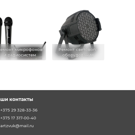
емонт микрофонов
Ремонт светового
и радиосистем
оборудования
ши контакты
+375 29 328-33-36
+375 17 317-00-40
artzvuk@mail.ru