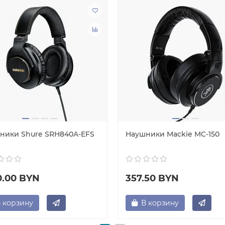
ники Shure SRH840A-EFS
Наушники Mackie MC-150
0.00 BYN
357.50 BYN
 корзину
В корзину