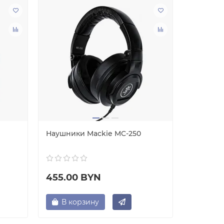
Наушники Mackie MC-250
Предуси
Behringe
455.00 BYN
195.00
В корзину
В ко