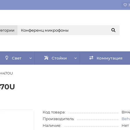
тегории
Свет
Стойки
Коммутация
BH470U
470U
Код товара:
BH4
Производитель:
Beh
Наличие:
Нет