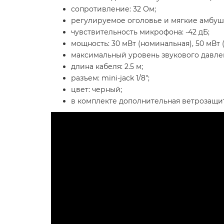
сопротивление: 32 Ом;
регулируемое оголовье и мягкие амбу
чувствительность микрофона: -42 дБ;
мощность: 30 мВт (номинальная), 50 мВт 
максимальный уровень звукового давлен
длина кабеля: 2.5 м;
разъем: mini-jack 1/8";
цвет: черный;
в комплекте дополнительная ветрозащита 