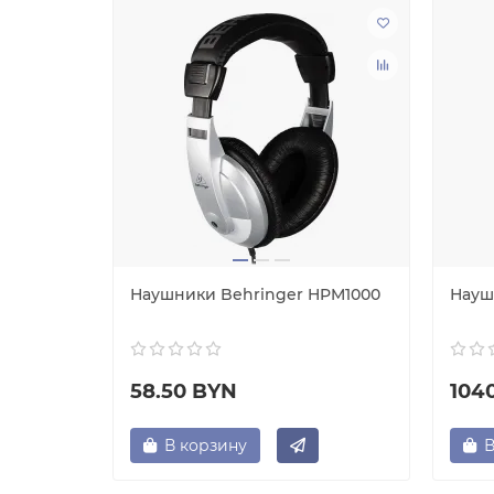
PM1000-
Наушники Behringer HPM1000
Науш
58.50 BYN
104
В корзину
В