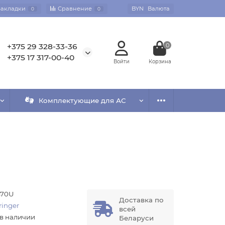
Закладки
Сравнение
BYN
Валюта
0
0
+375 29 328-33-36
0
+375 17 317-00-40
Комплектующие для АС
70U
Доставка по
ringer
всей
 в наличии
Беларуси