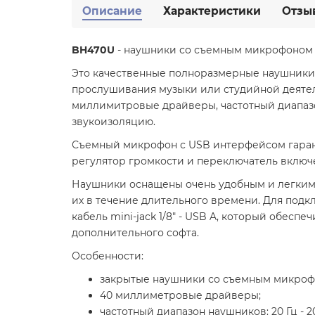
Описание
Характеристики
Отзы
BH470U
- наушники со съемным микрофоном
Это качественные полноразмерные наушники,
прослушивания музыки или студийной деятель
миллимитровые драйверы, частотный диапазон
звукоизоляцию.
Съемный микрофон с USB интерфейсом гаранти
регулятор громкости и переключатель включ
Наушники оснащены очень удобным и легким
их в течение длительного времени. Для подк
кабель mini-jack 1/8" - USB A, который обес
дополнительного софта.
Особенности:
закрытые наушники со съемным микроф
40 миллиметровые драйверы;
частотный диапазон наушников: 20 Гц - 20