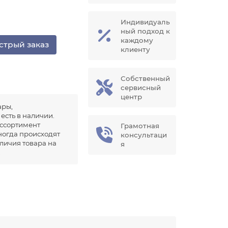
Индивидуаль
ный подход к
каждому
стрый заказ
клиенту
Собственный
сервисный
центр
ары,
есть в наличии.
ссортимент
Грамотная
иногда происходят
консультаци
аличия товара на
я
.