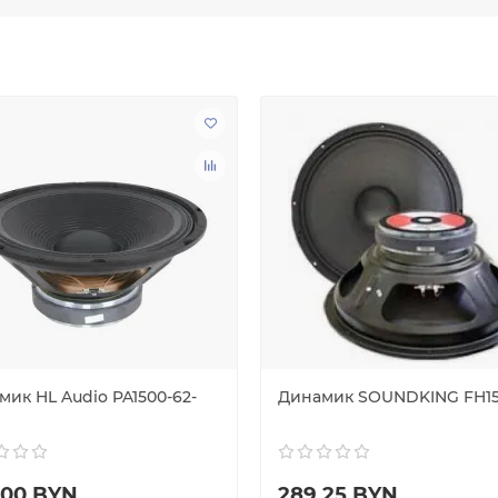
мик HL Audio PA1500-62-
Динамик SOUNDKING FH1
.00 BYN
289.25 BYN