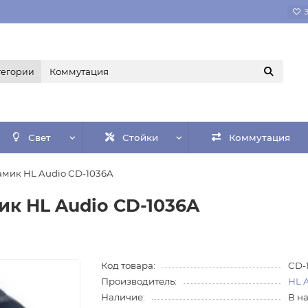
тегории
Свет
Стойки
Коммутация
амик HL Audio CD-1036A
к HL Audio CD-1036A
Код товара:
CD-
Производитель:
HL 
Наличие:
В н