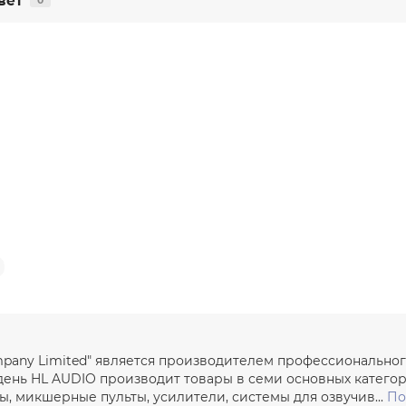
вет
0
ompany Limited" является производителем профессиональног
день HL AUDIO производит товары в семи основных категор
 микшерные пульты, усилители, системы для озвучив...
По