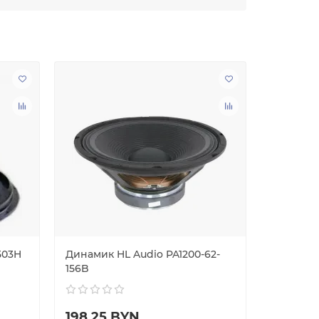
503H
Динамик HL Audio PA1200-62-
Динамик 
156B
170B
198.25 BYN
279.50