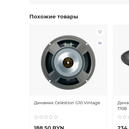
Похожие товары
амик ВЧ
Динамик Celestion G10 Vintage
Дина
170B
188.50 BYN
234