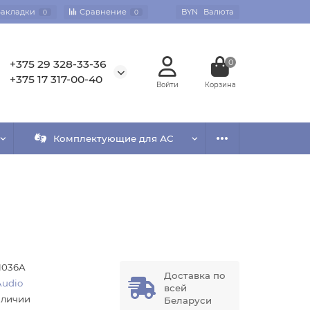
Закладки
Сравнение
BYN
Валюта
0
0
+375 29 328-33-36
0
+375 17 317-00-40
Комплектующие для АС
1036A
Доставка по
Audio
всей
аличии
Беларуси