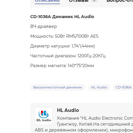
Описание
Отзывы
Вопрос-от
0
CD-1036A Динамик HL Audio
ВЧ-драйвер
Мощность: 50Вт RMS/100Вт AES
Диаметр катушки: 1,74"(44мм)
Частотный диапазон: 1200Гц-20КГц
Размер магнита: 140*75*20мм
Высокочастотный динамик
HL Audio
CD-1036A
HL Audio
Компания "HL Audio Electronic C
Гуангжоу, Китай.На сегодняшний 
ABS и деревянном оформлении), микрофоны,