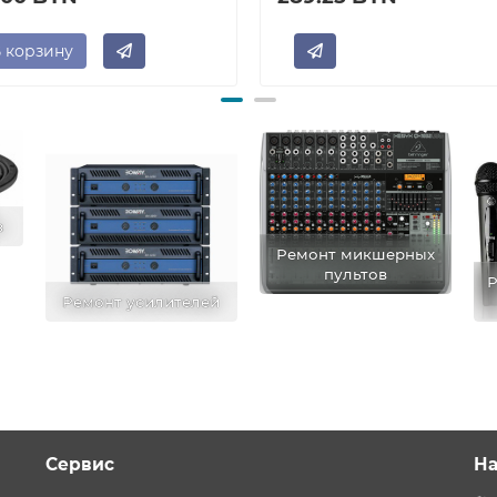
 корзину
в
Ремонт микшерных
пультов
Р
Ремонт усилителей
Сервис
На