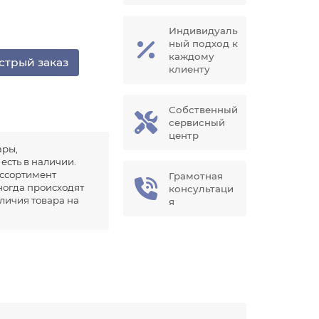
Индивидуаль
ный подход к
каждому
стрый заказ
клиенту
Собственный
сервисный
центр
ары,
есть в наличии.
ссортимент
Грамотная
иногда происходят
консультаци
аличия товара на
я
.