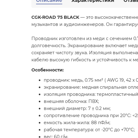
Описание
Характеристики
Отзы
CGK-ROAD 75 BLACK
— это высококачествен
музыкантов и аудиоинженеров. Он гарантируе
Проводник изготовлен из меди с сечением 0.7
долговечность. Экранирование включает мед
сохраняет чистоту звука. Изоляция выполнена
кабелю высокую гибкость и устойчивость к 
Особенности:
проводник: медь, 0.75 мм² ( AWG 19, 42 x 0
экранирование: медная спиральная опле
изоляция проводника: термопластичный 
внешняя оболочка: ПВХ;
внешний диаметр: 7 ± 0.2 мм;
сопротивление проводника при 20°С: <25
емкость жила-жила: 88 пФ/м;
рабочая температура: от -20°С до +70°С;
вес: 60 г/м.