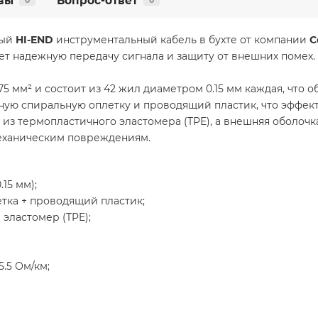
вы
Вопрос-ответ
0
0
ный
HI-END
инструментальный кабель в бухте от компании
C
т надежную передачу сигнала и защиту от внешних помех.
5 мм² и состоит из 42 жил диаметром 0.15 мм каждая, что
ную спиральную оплетку и проводящий пластик, что эффек
 из термопластичного эластомера (TPE), а внешняя оболочк
механическим повреждениям.
.15 мм);
тка + проводящий пластик;
эластомер (TPE);
.5 Ом/км;