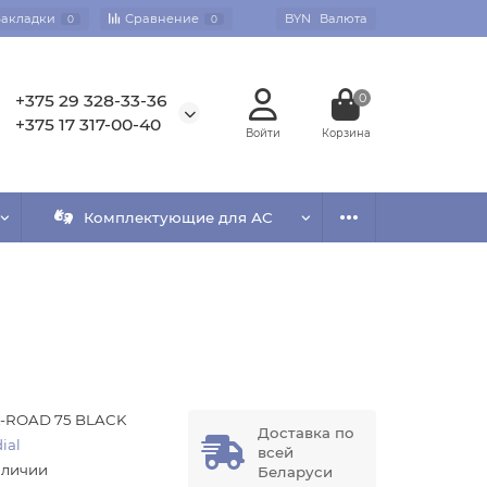
Закладки
Сравнение
BYN
Валюта
0
0
+375 29 328-33-36
0
+375 17 317-00-40
Комплектующие для АС
-ROAD 75 BLACK
Доставка по
ial
всей
аличии
Беларуси