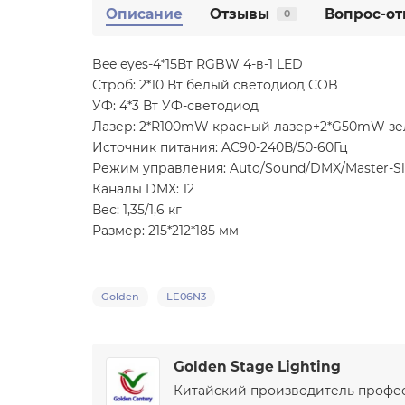
Описание
Отзывы
Вопрос-от
0
Bee eyes-4*15Вт RGBW 4-в-1 LED
Строб: 2*10 Вт белый светодиод COB
УФ: 4*3 Вт УФ-светодиод
Лазер: 2*R100mW красный лазер+2*G50mW зе
Источник питания: AC90-240В/50-60Гц
Режим управления: Auto/Sound/DMX/Master-Sl
Каналы DMX: 12
Вес: 1,35/1,6 кг
Размер: 215*212*185 мм
Golden
LE06N3
Golden Stage Lighting
Китайский производитель профес