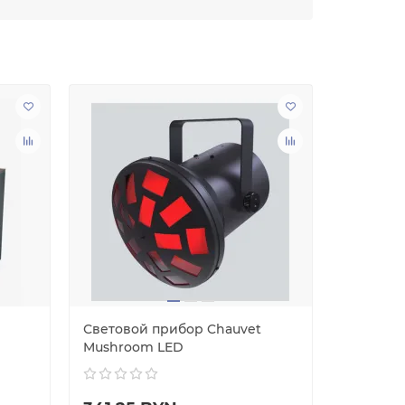
Световой прибор Chauvet
Светово
Mushroom LED
Abyss L