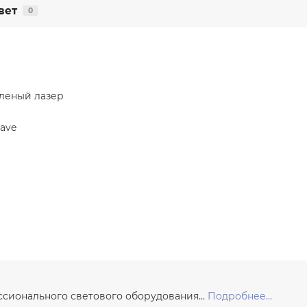
вет
0
леный лазер
ave
сионального светового оборудования...
Подробнее...