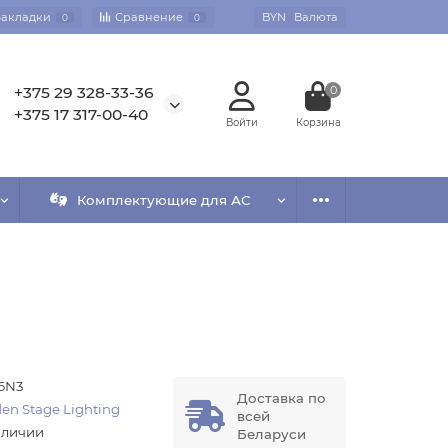
Закладки
Сравнение
BYN
Валюта
0
0
+375 29 328-33-36
0
+375 17 317-00-40
Комплектующие для АС
6N3
Доставка по
en Stage Lighting
всей
аличии
Беларуси