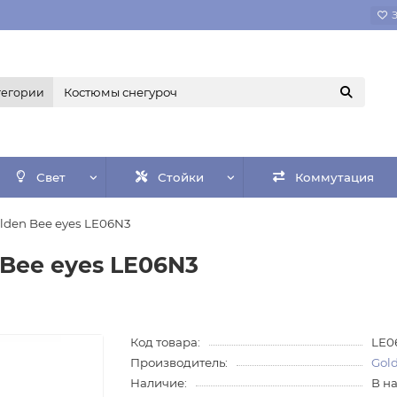
тегории
Свет
Стойки
Коммутация
lden Bee eyes LE06N3
Bee eyes LE06N3
Код товара:
LE0
Производитель:
Gold
Наличие:
В н