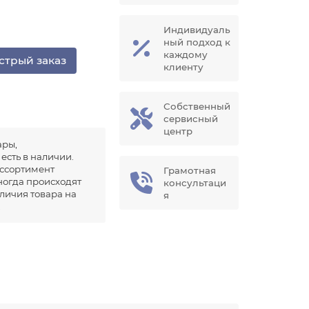
Индивидуаль
ный подход к
каждому
стрый заказ
клиенту
Собственный
сервисный
центр
ары,
есть в наличии.
ссортимент
Грамотная
иногда происходят
консультаци
аличия товара на
я
.