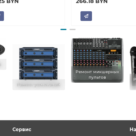
.25 BYN
266.18 BYN
в
Ремонт микшерных
пультов
Р
Ремонт усилителей
Сервис
На