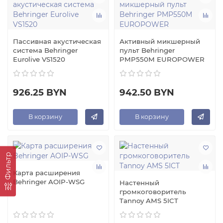
Пассивная акустическая
Активный микшерный
система Behringer
пульт Behringer
Eurolive VS1520
PMP550M EUROPOWER
926.25 BYN
942.50 BYN
В корзину
В корзину
Фильтр
Карта расширения
Behringer AOIP-WSG
Настенный
громкоговоритель
Tannoy AMS 5ICT