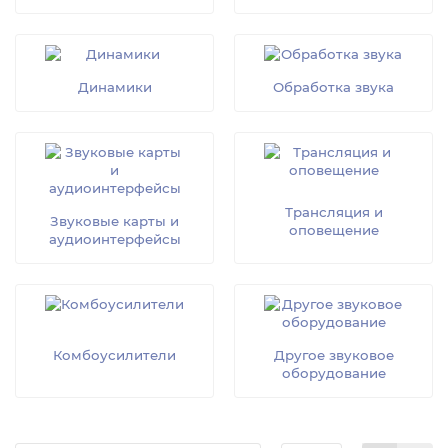
необходимое звуковое оборудование для проведения
мероприятий любого уровня сложности. Мы
предлагаем только качественное оборудование от
ведущих производителей по доступным ценам.
Динамики
Обработка звука
Доставка осуществляется
по всей Беларуси.
Трансляция и
Звуковые карты и
оповещение
аудиоинтерфейсы
Комбоусилители
Другое звуковое
оборудование