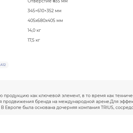
Отверстие Φ35 мм
345×610×352 мм
405x680x405 мм
14,0 кг
17,5 кг
A12
продукцию как ключевой элемент, в то время как техниче
ля продвижения бренда на международной арене.Для эфф
В Европе была основана дочерняя компания TRIUS, сосредот