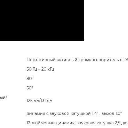
Портативный активный громкоговоритель с D
50 Гц – 20 кГц
80°
50°
ый/
125 дБ/131 дБ
динамик с звуковой катушкой 1,4″ , выход 1,0″
12-дюймовый динамик, звуковая катушка 2,5 д