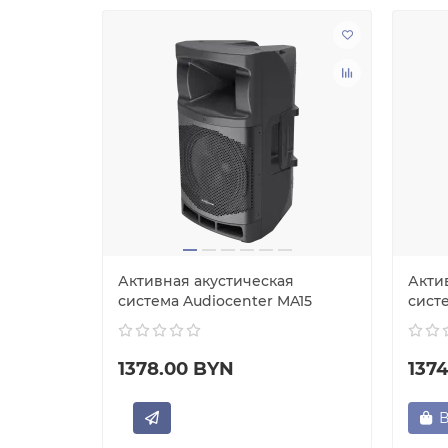
я
Активная акустическая
Акти
A
система Audiocenter MA15
систе
1378.00 BYN
137
В