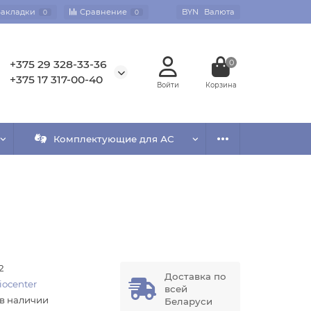
Закладки
Сравнение
BYN
Валюта
0
0
+375 29 328-33-36
0
+375 17 317-00-40
Комплектующие для АС
2
Доставка по
iocenter
всей
 в наличии
Беларуси