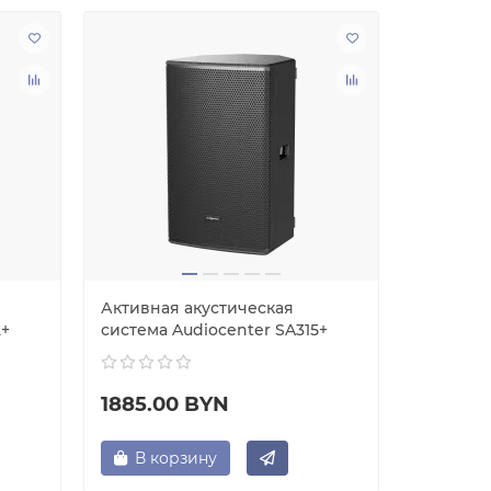
Активная акустическая
Активна
2+
система Audiocenter SA315+
система 
1885.00 BYN
1651.0
В корзину
В ко