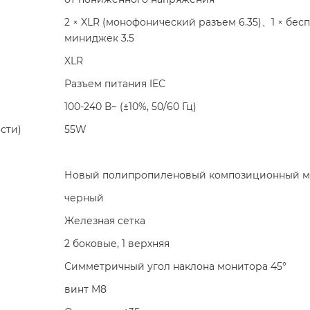
2 × XLR (монофонический разъем 6.35)、1 × бес
миниджек 3.5
XLR
Разъем питания IEC
100-240 В~ (±10%, 50/60 Гц)
сти)
55W
Новый полипропиленовый композиционный м
черный
Железная сетка
2 боковые, 1 верхняя
Симметричный угол наклона монитора 45°
винт M8