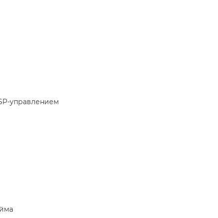
SP-управлением
юйма