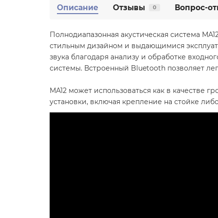
Описание
Отзывы
Вопрос-от
0
Полнодиапазонная акустическая система MA1
стильным дизайном и выдающимися эксплуата
звука благодаря анализу и обработке входно
системы. Встроенный Bluetooth позволяет ле
MA12 может использоваться как в качестве г
установки, включая крепление на стойке либ