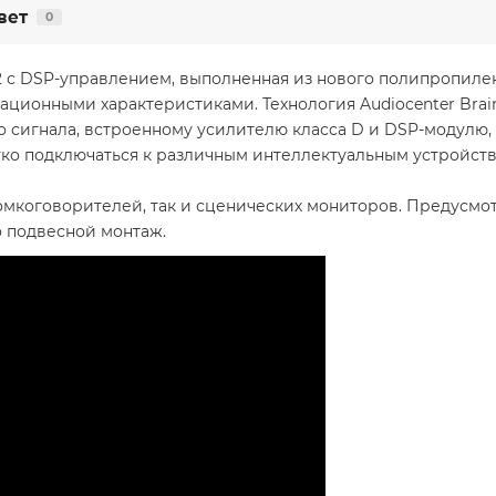
вет
0
2 с DSP-управлением, выполненная из нового полипропиле
ционными характеристиками. Технология Audiocenter Brai
го сигнала, встроенному усилителю класса D и DSP-модулю
гко подключаться к различным интеллектуальным устройств
ромкоговорителей, так и сценических мониторов. Предусм
о подвесной монтаж.