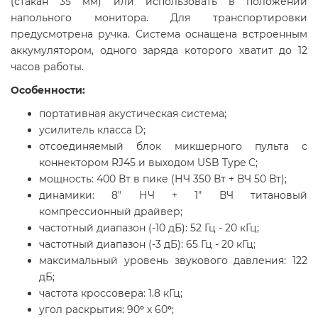
(стакан 35 мм) или использовать в положении
напольного монитора. Для транспортировки
предусмотрена ручка. Система оснащена встроенным
аккумулятором, одного заряда которого хватит до 12
часов работы.
Особенности:
портативная акустическая система;
усилитель класса D;
отсоединяемый блок микшерного пульта с
коннектором RJ45 и выходом USB Type C;
мощность: 400 Вт в пике (НЧ 350 Вт + ВЧ 50 Вт);
динамики: 8" НЧ + 1" ВЧ титановый
компрессионный драйвер;
частотный диапазон (-10 дБ): 52 Гц - 20 кГц;
частотный диапазон (-3 дБ): 65 Гц - 20 кГц;
максимальный уровень звукового давления: 122
дБ;
частота кроссовера: 1.8 кГц;
угол раскрытия: 90
°
х 60
°
;