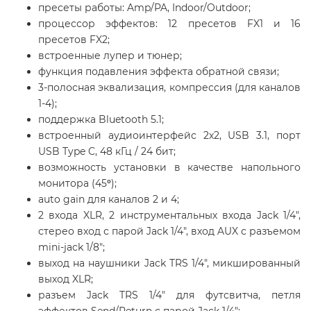
пресеты работы: Amp/PA, Indoor/Outdoor;
процессор эффектов: 12 пресетов FX1 и 16
пресетов FX2;
встроенные лупер и тюнер;
функция подавления эффекта обратной связи;
3-полосная эквализация, компрессия (для каналов
1-4);
поддержка Bluetooth 5.1;
встроенный аудиоинтерфейс 2х2, USB 3.1, порт
USB Type C, 48 кГц / 24 бит;
возможность установки в качестве напольного
монитора (45
°
);
auto gain для каналов 2 и 4;
2 входа XLR, 2 инструментальных входа Jack 1/4",
стерео вход с парой Jack 1/4", вход AUX с разъемом
mini-jack 1/8";
выход на наушники Jack TRS 1/4", микшированный
выход XLR;
разъем Jack TRS 1/4" для футсвитча, петля
эффектов Send/Return с парой Jack 1/4";