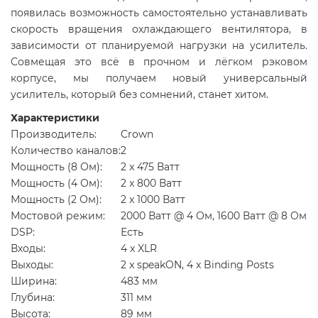
появилась возможность самостоятельно устанавливать
скорость вращения охлаждающего вентилятора, в
зависимости от планируемой нагрузки на усилитель.
Совмещая это всё в прочном и лёгком рэковом
корпусе, мы получаем новый универсальный
усилитель, который без сомнений, станет хитом.
Характеристики
Производитель:
Crown
Количество каналов:
2
Мощность (8 Ом):
2 x 475 Ватт
Мощность (4 Ом):
2 x 800 Ватт
Мощность (2 Ом):
2 x 1000 Ватт
Мостовой режим:
2000 Ватт @ 4 Ом, 1600 Ватт @ 8 Ом
DSP:
Есть
Входы:
4 x XLR
Выходы:
2 x speakON, 4 x Binding Posts
Ширина:
483 мм
Глубина:
311 мм
Высота:
89 мм