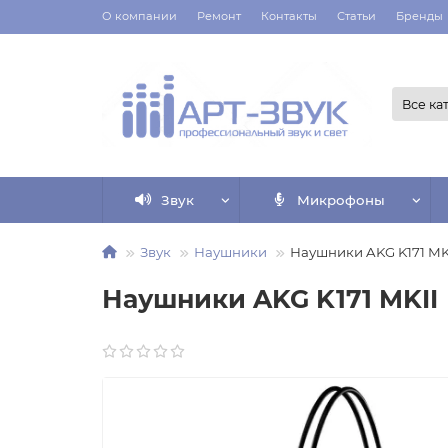
О компании
Ремонт
Контакты
Статьи
Бренды
Все ка
Звук
Микрофоны
Звук
Наушники
Наушники AKG K171 MK
Наушники AKG K171 MKII