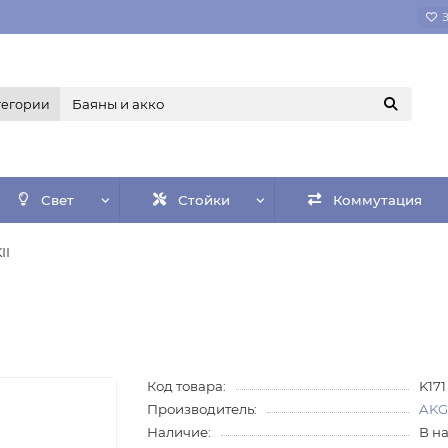
тегории
Свет
Стойки
Коммутация
II
Код товара:
K171
Производитель:
AK
Наличие:
В н