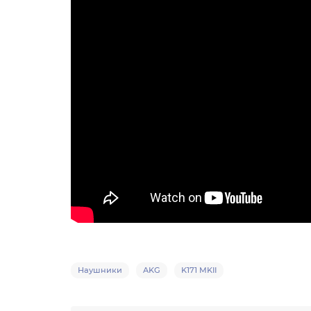
Наушники
AKG
K171 MKII