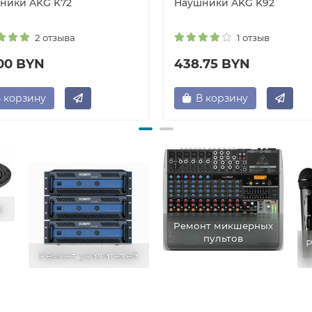
ники AKG K72
Наушники AKG K92
2 отзыва
1 отзыв
.00 BYN
438.75 BYN
 корзину
В корзину
в
Ремонт микшерных
пультов
Р
Ремонт усилителей