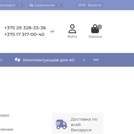
Закладки
Сравнение
BYN
Валюта
0
0
+375 29 328-33-36
0
+375 17 317-00-40
Комплектующие для АС
 MKII
Доставка по
G
всей
аличии
Беларуси