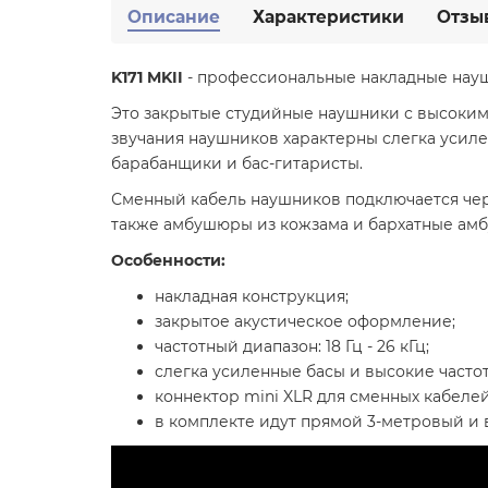
Описание
Характеристики
Отзы
K171 MKII
- профессиональные накладные нау
Это закрытые студийные наушники с высоким
звучания наушников характерны слегка усиле
барабанщики и бас-гитаристы.
Сменный кабель наушников подключается чере
также амбушюры из кожзама и бархатные ам
Особенности:
накладная конструкция;
закрытое акустическое оформление;
частотный диапазон: 18 Гц - 26 кГц;
слегка усиленные басы и высокие частот
коннектор mini XLR для сменных кабелей
в комплекте идут прямой 3-метровый и