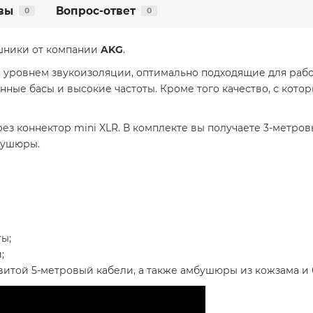
вы
Вопрос-ответ
0
0
шники от компании
AKG
.
 уровнем звукоизоляции, оптимально подходящие для работ
нные басы и высокие частоты. Кроме того качество, с кото
з коннектор mini XLR. В комплекте вы получаете 3-метров
бушюры.
ы;
;
 витой 5-метровый кабели, а также амбушюры из кожзама и