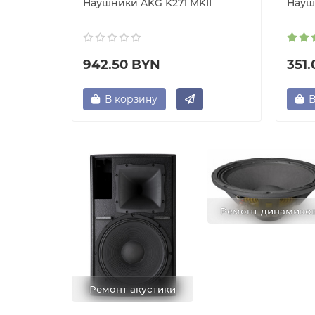
BB 560M
Наушники AKG K271 MKII
Науш
942.50 BYN
351
В корзину
В
Ремонт динамико
Ремонт акустики