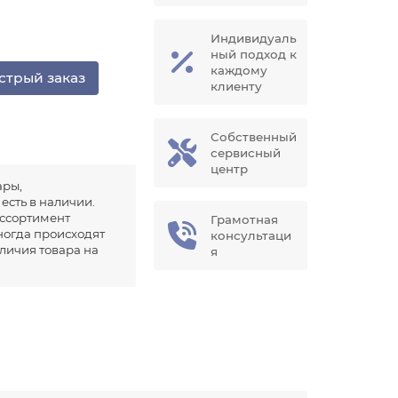
Индивидуаль
ный подход к
каждому
стрый заказ
клиенту
Собственный
сервисный
центр
ары,
есть в наличии.
ссортимент
Грамотная
иногда происходят
консультаци
аличия товара на
я
.